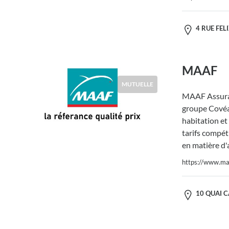
4 RUE FELI
MAAF
MUTUELLE
MAAF Assura
groupe Covéa,
habitation et
tarifs compéti
en matière d'
https://www.maa
10 QUAI C