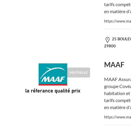
tarifs compéti
en matière d'
https://www.maa
25 BOULEV
29800
MAAF
MUTUELLE
MAAF Assura
groupe Covéa,
habitation et
tarifs compéti
en matière d'
https://www.maa