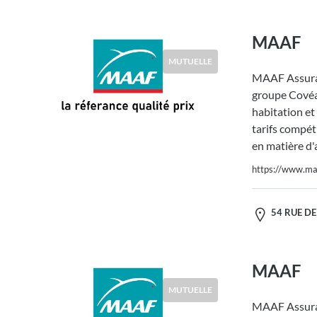
MAAF
MUTUELLE
MAAF Assura
groupe Covéa,
habitation et
tarifs compéti
en matière d'
https://www.maa
54 RUE DE 
MAAF
MUTUELLE
MAAF Assura