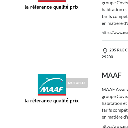
groupe Covéa,
habitation et
tarifs compéti
en matière d'
https://www.maa
205 RUE 
29200
MAAF
MUTUELLE
MAAF Assura
groupe Covéa,
habitation et
tarifs compéti
en matière d'
https://www.maa