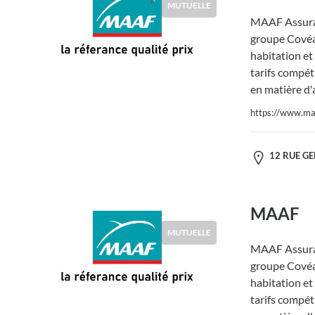
MUTUELLE
MAAF Assura
groupe Covéa,
habitation et
tarifs compéti
en matière d'
https://www.maa
12 RUE GEN
MAAF
MUTUELLE
MAAF Assura
groupe Covéa,
habitation et
tarifs compéti