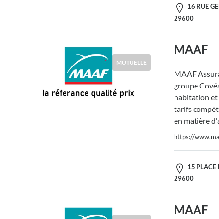
16 RUE GE
29600
MAAF
MUTUELLE
MAAF Assura
groupe Covéa,
habitation et
tarifs compéti
en matière d'
https://www.maa
15 PLACE 
29600
MAAF