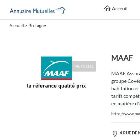
Acceuil
Accueil
> Bretagne
Catégories
Mutuelle
MAAF
MUTUELLE
MAAF Assura
Lieu
groupe Covéa,
habitation et
tarifs compéti
en matière d'
https://www.maa
Soumettre
4 RUE DE 