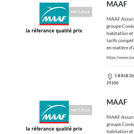
MAAF
MUTUELLE
MAAF Assura
groupe Covéa,
habitation et
tarifs compéti
en matière d'
https://www.maa
5 B RUE D
29100
MAAF
MUTUELLE
MAAF Assura
groupe Covéa,
habitation et