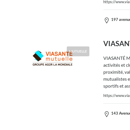
https://www.via
197 avenue
VIASANT
MUTUELLE
VIASANTÉ Mut
activités et c
proximité, va
mutualistes e
sportifs et as
https://www.via
143 Avenue