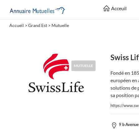
Acceuil
Accueil
>
Grand Est
> Mutuelle
Catégories
Mutuelle
Swiss Li
MUTUELLE
Fondé en 1857
Lieu
européen en a
solutions de 
sa position p
https://www.swis
Soumettre
9 b Avenue