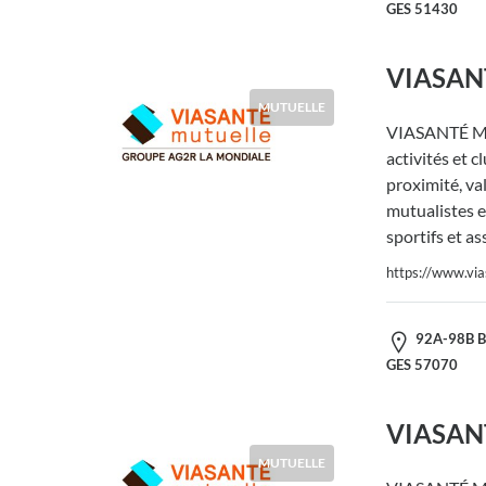
GES 51430
VIASANT
MUTUELLE
VIASANTÉ Mut
activités et c
proximité, va
mutualistes e
sportifs et as
https://www.via
92A-98B Bou
GES 57070
VIASANT
MUTUELLE