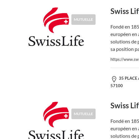
Swiss Li
MUTUELLE
Fondé en 1857
européen en a
solutions de 
sa position p
https://www.swis
35 PLACE 
57100
Swiss Li
MUTUELLE
Fondé en 1857
européen en a
solutions de 