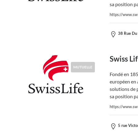
sa position p
https://www.swis
38 Rue Du 
Swiss Li
MUTUELLE
Fondé en 1857
européen en a
solutions de 
sa position p
https://www.swis
5 rue Vict