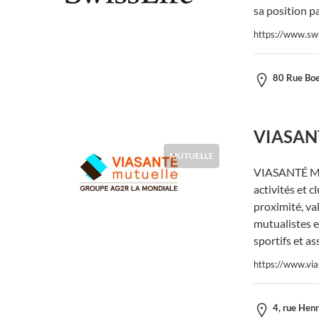
sa position p
https://www.swis
80 Rue Boe
VIASANT
MUTUELLE
VIASANTÉ Mut
activités et c
proximité, va
mutualistes e
sportifs et as
https://www.via
4, rue Henr