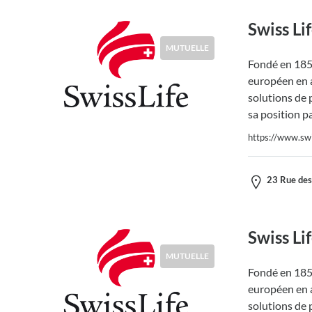
Swiss Li
MUTUELLE
Fondé en 1857
européen en a
solutions de 
sa position p
https://www.swis
23 Rue des
Swiss Li
MUTUELLE
Fondé en 1857
européen en a
solutions de 