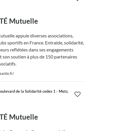
É Mutuelle
uelle appuie diverses associations,
lubs sportifs en France. Entraide, solidarité,
leurs reflétées dans ses engagements
t son soutien à plus de 150 partenaires
sociatifs.
sante.fr/
levard de la Solidarité cedex 1 - Metz,
É Mutuelle