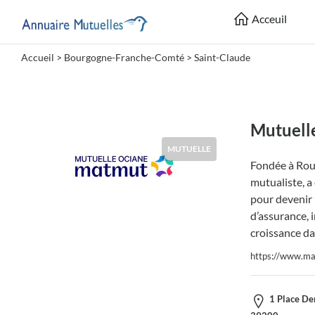
Acceuil
Accueil
>
Bourgogne-Franche-Comté
>
Saint-Claude
Catégories
Mutuelle
Mutuell
MUTUELLE
Fondée à Rou
Lieu
mutualiste, a
pour devenir 
d’assurance, 
croissance da
https://www.ma
Soumettre
1 Place Den