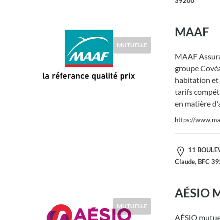
39200
MAAF
MUTUELLE
MAAF Assura
groupe Covéa,
habitation et
tarifs compéti
en matière d'
https://www.maa
11 BOULEV
Claude, BFC 3
AÉSIO M
MUTUELLE
AÉSIO mutuel