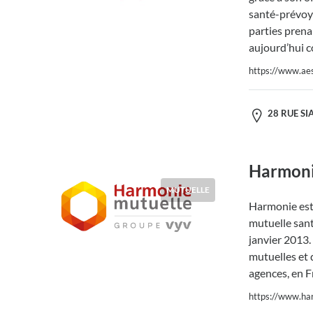
santé-prévoya
parties prena
aujourd’hui 
https://www.aes
28 RUE SIA
Harmoni
MUTUELLE
Harmonie est
mutuelle sant
janvier 2013. 
mutuelles et 
agences, en F
https://www.har