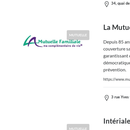
34, quai de
La Mutue
MUTUELLE
Depuis 85 ans
couverture sa
garantissant q
démocratique,
prévention.
https://www.mutu
3 rue Yves 
Intérial
MUTUELLE