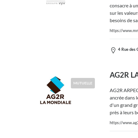
consacre à un
sur les valeu
besoins de sa
https://www.mnt
4 Rue des 
AG2R L
MUTUELLE
AG2R ARPEGE, 
ancrée dans l
d'un grand gr
près à leurs b
https://www.ag2