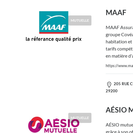
MAAF
MUTUELLE
MAAF Assura
groupe Covéa,
habitation et
tarifs compéti
en matière d'
https://www.maa
205 RUE 
29200
AÉSIO M
MUTUELLE
AÉSIO mutuel
grâce à son of