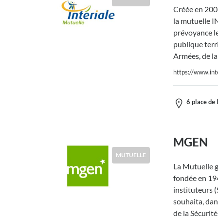
Créée en 2008
la mutuelle I
prévoyance le
publique terri
Armées, de la
https://www.inte
6 place de 
MGEN
MUTUELLE
La Mutuelle g
fondée en 194
instituteurs 
souhaita, dan
de la Sécurité