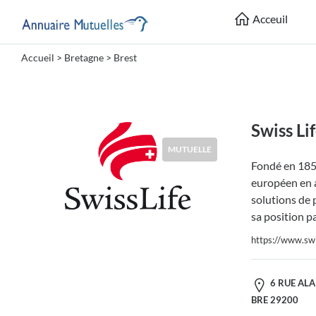
Acceuil
Accueil
>
Bretagne
>
Brest
Catégories
Mutuelle
Swiss Li
MUTUELLE
Fondé en 1857
Lieu
européen en a
solutions de 
sa position p
https://www.swis
Soumettre
6 RUE ALA
BRE 29200