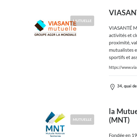
VIASANT
MUTUELLE
VIASANTÉ Mut
activités et c
proximité, va
mutualistes e
sportifs et as
https://www.via
34, quai de
la Mutue
(MNT)
MUTUELLE
Fondée en 196