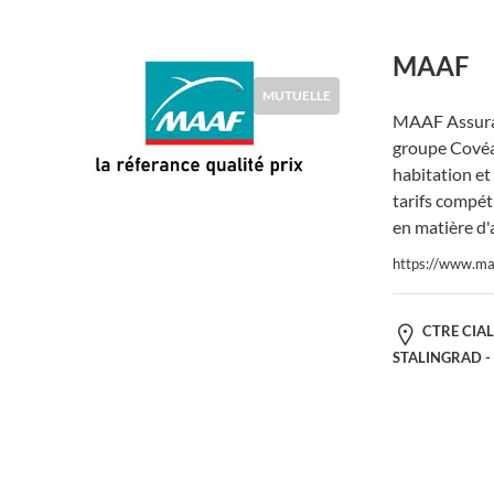
MAAF
MUTUELLE
MAAF Assura
groupe Covéa,
habitation et
tarifs compéti
en matière d'
https://www.maa
CTRE CIAL
STALINGRAD - V