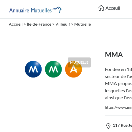
Acceuil
Accueil
>
Île-de-France
>
Villejuif
> Mutuelle
Catégories
Mutuelle
MMA
MUTUELLE
Fondée en 18
Lieu
secteur de l'a
MMA propose 
lesquelles l'
ainsi que l'as
https://www.mm
Soumettre
117 Rue Jea