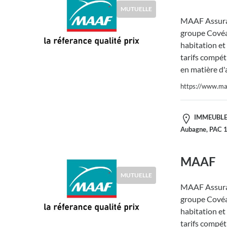
MUTUELLE
MAAF Assura
groupe Covéa,
habitation et
tarifs compéti
en matière d'
https://www.maa
IMMEUBLE 
Aubagne, PAC 
MAAF
MUTUELLE
MAAF Assura
groupe Covéa,
habitation et
tarifs compéti