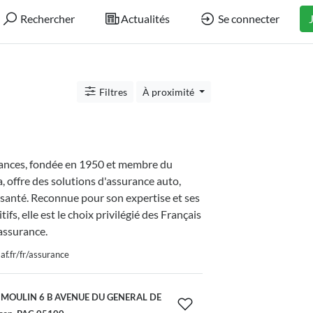
Rechercher
Actualités
Se connecter
Filtres
À proximité
nces, fondée en 1950 et membre du
 offre des solutions d'assurance auto,
 santé. Reconnue pour son expertise et ses
tifs, elle est le choix privilégié des Français
assurance.
f.fr/fr/assurance
 MOULIN 6 B AVENUE DU GENERAL DE