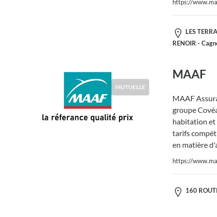
https://www.maa
LES TERRA
RENOIR - Cagn
MAAF
MUTUELLE
MAAF Assura
groupe Covéa,
habitation et
tarifs compéti
en matière d'
https://www.maa
160 ROUTE