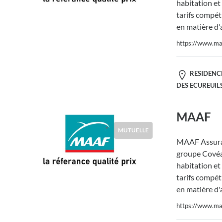
habitation et
tarifs compéti
en matière d'
https://www.maa
RESIDENC
DES ECUREUILS
MAAF
MUTUELLE
MAAF Assura
groupe Covéa,
habitation et
tarifs compéti
en matière d'
https://www.maa