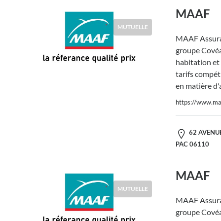
MAAF
MUTUELLE
MAAF Assura
groupe Covéa,
habitation et
tarifs compéti
en matière d'
https://www.maa
62 AVENUE
PAC 06110
MAAF
MUTUELLE
MAAF Assura
groupe Covéa,