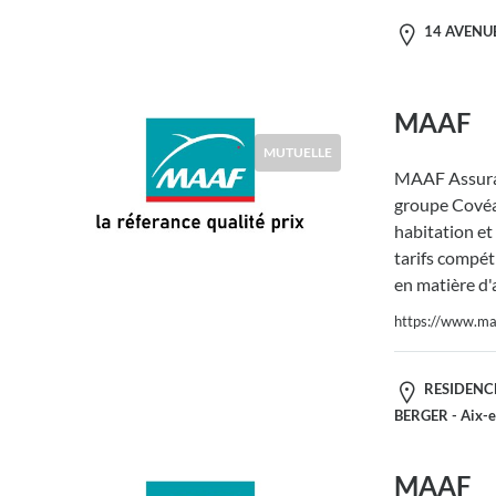
14 AVENUE
MAAF
MUTUELLE
MAAF Assura
groupe Covéa,
habitation et
tarifs compéti
en matière d'
https://www.maa
RESIDENCE
BERGER - Aix-
MAAF