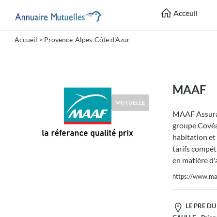
Acceuil
Accueil
> Provence-Alpes-Côte d'Azur
Catégories
Mutuelle
MAAF
MUTUELLE
MAAF Assura
Lieu
groupe Covéa,
habitation et
tarifs compéti
en matière d'
https://www.maa
Soumettre
LE PRE DU