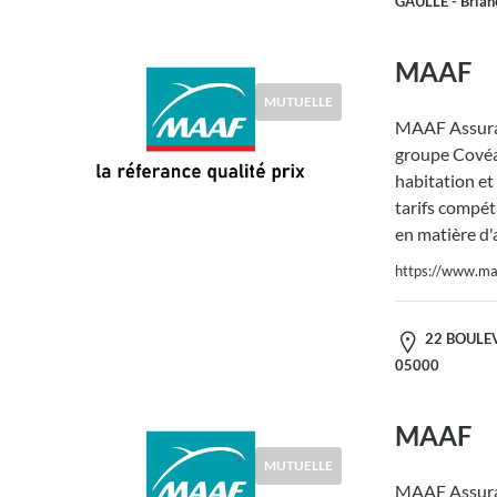
GAULLE - Brian
MAAF
MUTUELLE
MAAF Assura
groupe Covéa,
habitation et
tarifs compéti
en matière d'
https://www.maa
22 BOULEV
05000
MAAF
MUTUELLE
MAAF Assura