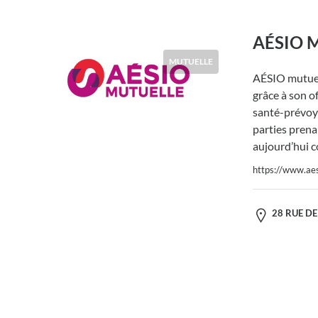
AÉSIO M
MUTUELLE
AÉSIO mutuel
grâce à son of
santé-prévoya
parties prena
aujourd’hui 
https://www.aes
28 RUE DE 