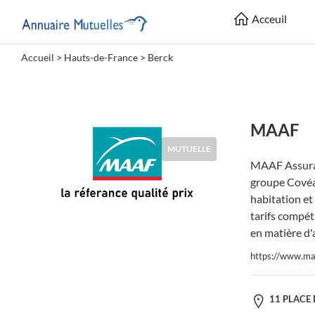
Acceuil
Accueil
>
Hauts-de-France
>
Berck
Catégories
Mutuelle
MAAF
MUTUELLE
MAAF Assura
Lieu
groupe Covéa,
habitation et
tarifs compéti
en matière d'
https://www.maa
Soumettre
11 PLACE D