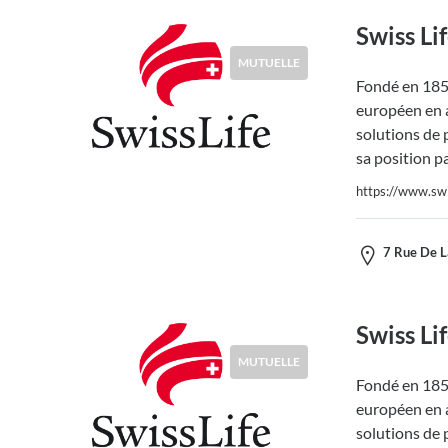
Swiss Li
MUTUELLE
Fondé en 1857
européen en a
solutions de 
sa position p
https://www.swis
7 Rue De L
Swiss Li
MUTUELLE
Fondé en 1857
européen en a
solutions de 