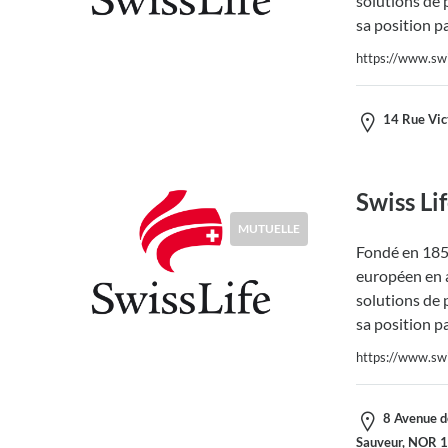
solutions de 
sa position p
https://www.swis
14 Rue Vic
Swiss Li
MUTUELLE
Fondé en 1857
européen en a
solutions de 
sa position p
https://www.swis
8 Avenue de
Sauveur, NOR 