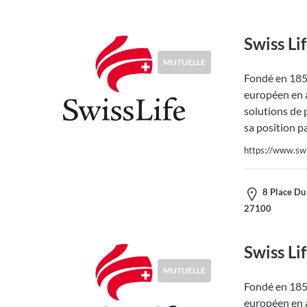
Swiss Li
MUTUELLE
Fondé en 1857
européen en a
solutions de 
sa position p
https://www.swis
8 Place Du 
27100
Swiss Li
MUTUELLE
Fondé en 1857
européen en a