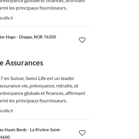
prévoyance globale et finances, affirmant
armi les principaux fournisseurs.
slife.fr
tor Hugo - Dieppe, NOR 76200
fe Assurances
 en Suisse, Swiss Life est un leader
ssurance vie, prévoyance, retraite, et
prévoyance globale et finances, affirmant
armi les principaux fournisseurs.
slife.fr
s Hauts Bords - La Rivière-Saint-
14600