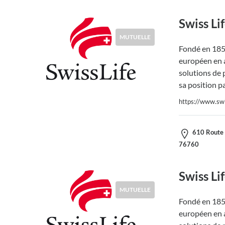
Swiss Li
MUTUELLE
Fondé en 1857
européen en a
solutions de 
sa position p
https://www.swis
610 Route d
76760
Swiss Li
MUTUELLE
Fondé en 1857
européen en a