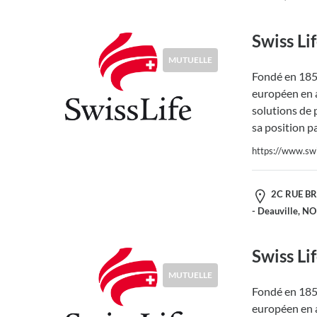
Swiss Li
MUTUELLE
Fondé en 1857
européen en a
solutions de 
sa position p
https://www.swis
2C RUE BR
- Deauville, N
Swiss Li
MUTUELLE
Fondé en 1857
européen en a