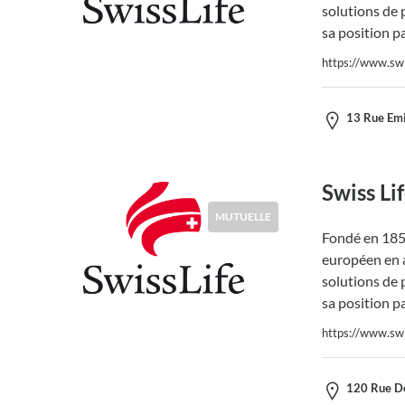
solutions de 
sa position p
https://www.swis
13 Rue Emi
Swiss Li
MUTUELLE
Fondé en 1857
européen en a
solutions de 
sa position p
https://www.swis
120 Rue De