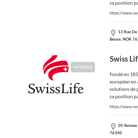
sa position p
https://www.swis
13 Rue De L
Beuve, NOR 7
Swiss Li
MUTUELLE
Fondé en 1857
européen en a
solutions de 
sa position p
https://www.swis
20 Avenue 
76340