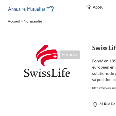
Acceuil
Accueil
> Normandie
Catégories
Mutuelle
Swiss Li
MUTUELLE
Fondé en 1857
Lieu
européen en a
solutions de 
sa position p
https://www.swis
Soumettre
24 Rue De 