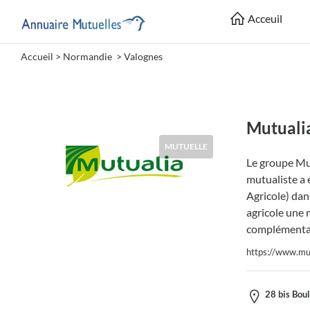
Acceuil
Accueil
>
Normandie
>
Valognes
Catégories
Mutuelle
Mutuali
MUTUELLE
Le groupe Mut
Lieu
mutualiste a 
Agricole) dans
agricole une 
complémentai
https://www.mut
Soumettre
28 bis Bou