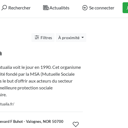
Rechercher
Actualités
Se connecter
Filtres
À proximité
a
ualia voit le jour en 1990. Cet organisme
été fondé par la MSA (Mutuelle Sociale
 le but d’offrir aux acteurs du secteur
meilleure protection sociale
re.
ualia.fr/
levard F Buhot - Valognes, NOR 50700