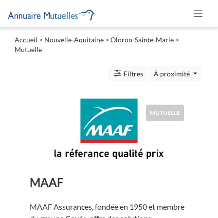
Accueil
>
Nouvelle-Aquitaine
>
Oloron-Sainte-Marie
>
Catégories
Mutuelle
Filtres
À proximité
Mutuelle
MUTUELLE
Lieu
MAAF
Soumettre
MAAF Assurances, fondée en 1950 et membre