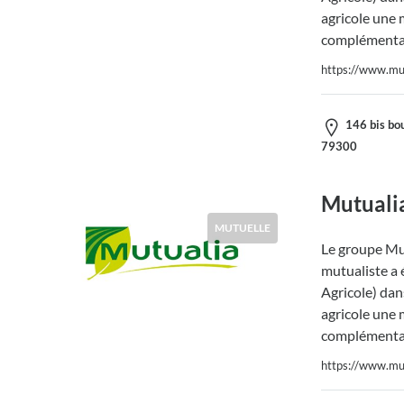
agricole une 
complémentai
https://www.mut
146 bis bou
79300
Mutuali
MUTUELLE
Le groupe Mut
mutualiste a 
Agricole) dans
agricole une 
complémentai
https://www.mut