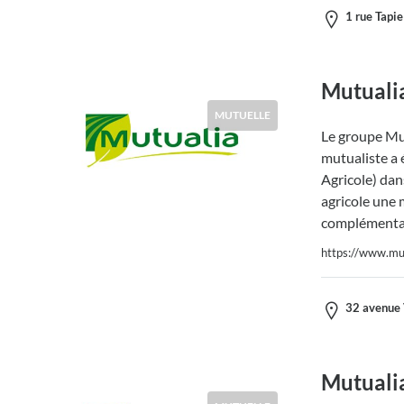
1 rue Tapi
Mutuali
MUTUELLE
Le groupe Mut
mutualiste a 
Agricole) dans
agricole une 
complémentai
https://www.mut
32 avenue 
Mutuali