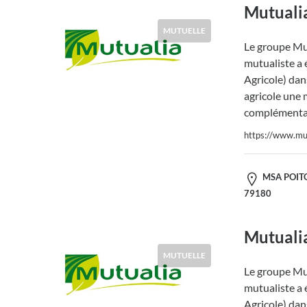
Mutuali
MUTUELLE
Le groupe Mut
mutualiste a 
Agricole) dans
agricole une 
complémentai
https://www.mut
MSA POITOU
79180
Mutuali
MUTUELLE
Le groupe Mut
mutualiste a 
Agricole) dans