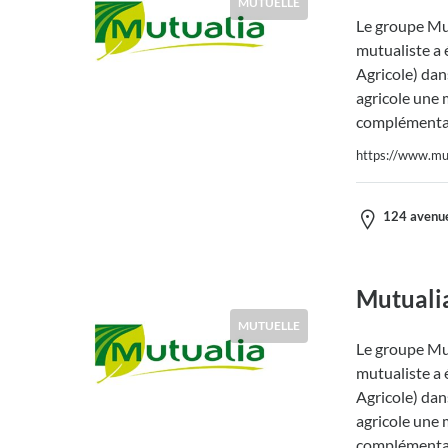
MUTUELLE
Le groupe Mut
mutualiste a 
Agricole) dans
agricole une 
complémentai
https://www.mut
124 avenue
Mutuali
MUTUELLE
Le groupe Mut
mutualiste a 
Agricole) dans
agricole une 
complémentai