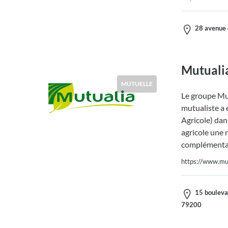
28 avenue 
Mutuali
MUTUELLE
Le groupe Mut
mutualiste a 
Agricole) dans
agricole une 
complémentai
https://www.mut
15 boulevar
79200