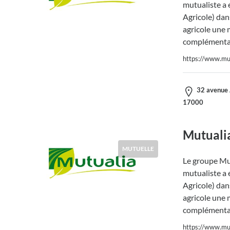
mutualiste a 
Agricole) dans
agricole une 
complémentai
https://www.mut
32 avenue A
17000
Mutuali
MUTUELLE
Le groupe Mut
mutualiste a 
Agricole) dans
agricole une 
complémentai
https://www.mut