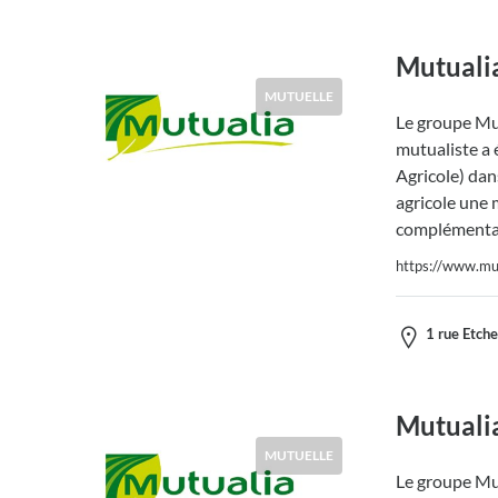
Mutuali
MUTUELLE
Le groupe Mut
mutualiste a 
Agricole) dans
agricole une 
complémentai
https://www.mut
1 rue Etch
Mutuali
MUTUELLE
Le groupe Mut