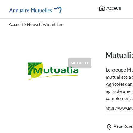
Acceuil
Accueil
> Nouvelle-Aquitaine
Catégories
Mutuelle
Mutuali
MUTUELLE
Le groupe Mut
Lieu
mutualiste a 
Agricole) dans
agricole une 
complémentai
https://www.mut
Soumettre
4 rue Rose