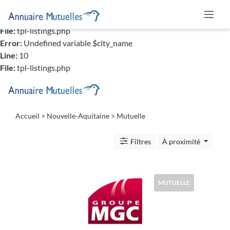
Error:
Undefined variable $city_name
Line:
9
File:
tpl-listings.php
Error:
Undefined variable $city_name
Catégories
Line:
10
File:
tpl-listings.php
Mutuelle
Accueil
>
Nouvelle-Aquitaine
> Mutuelle
Lieu
Filtres
À proximité
MUTUELLE
Soumettre