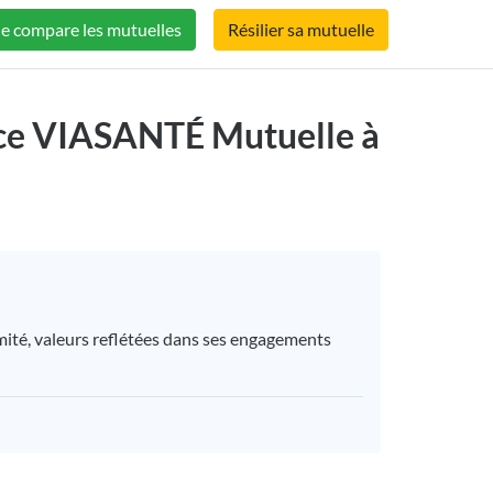
Je compare les mutuelles
Résilier sa mutuelle
MUTUELLE
ence VIASANTÉ Mutuelle à
imité, valeurs reflétées dans ses engagements